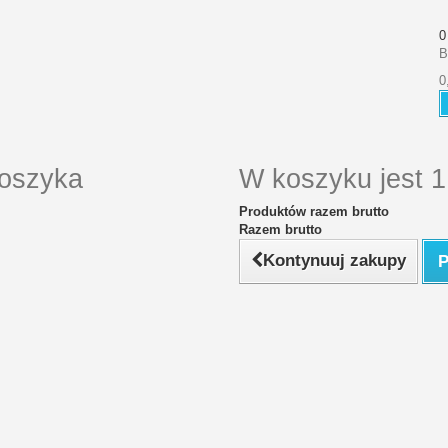
0
B
0
koszyka
W koszyku jest 1
Produktów razem brutto
Razem brutto
Kontynuuj zakupy
P