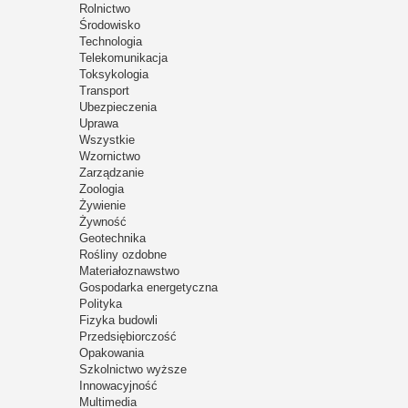
Rolnictwo
Środowisko
Technologia
Telekomunikacja
Toksykologia
Transport
Ubezpieczenia
Uprawa
Wszystkie
Wzornictwo
Zarządzanie
Zoologia
Żywienie
Żywność
Geotechnika
Rośliny ozdobne
Materiałoznawstwo
Gospodarka energetyczna
Polityka
Fizyka budowli
Przedsiębiorczość
Opakowania
Szkolnictwo wyższe
Innowacyjność
Multimedia