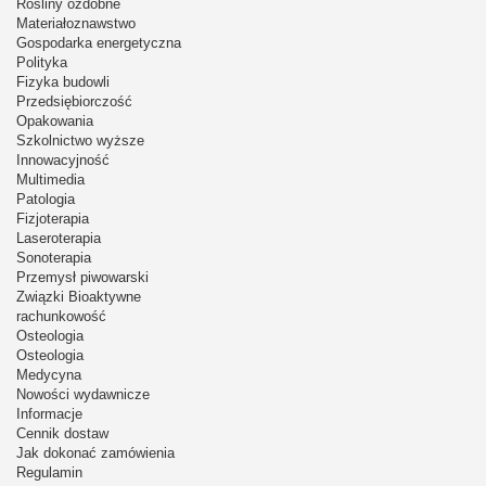
Rośliny ozdobne
Materiałoznawstwo
Gospodarka energetyczna
Polityka
Fizyka budowli
Przedsiębiorczość
Opakowania
Szkolnictwo wyższe
Innowacyjność
Multimedia
Patologia
Fizjoterapia
Laseroterapia
Sonoterapia
Przemysł piwowarski
Związki Bioaktywne
rachunkowość
Osteologia
Osteologia
Medycyna
Nowości wydawnicze
Informacje
Cennik dostaw
Jak dokonać zamówienia
Regulamin