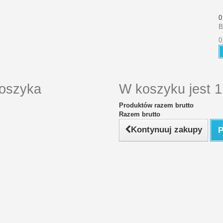
0
B
0
koszyka
W koszyku jest 1
Produktów razem brutto
Razem brutto
Kontynuuj zakupy
P