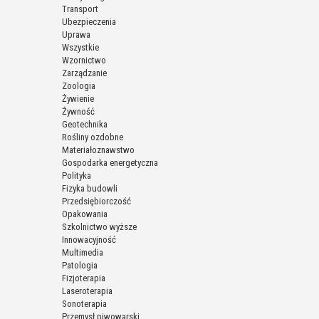
Transport
Ubezpieczenia
Uprawa
Wszystkie
Wzornictwo
Zarządzanie
Zoologia
Żywienie
Żywność
Geotechnika
Rośliny ozdobne
Materiałoznawstwo
Gospodarka energetyczna
Polityka
Fizyka budowli
Przedsiębiorczość
Opakowania
Szkolnictwo wyższe
Innowacyjność
Multimedia
Patologia
Fizjoterapia
Laseroterapia
Sonoterapia
Przemysł piwowarski