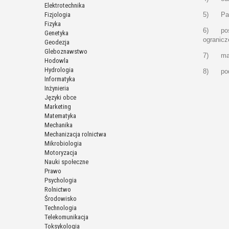
Elektrotechnika
Fizjologia
5) Pani
Fizyka
6) posia
Genetyka
ogranicz
Geodezja
Gleboznawstwo
7) ma P
Hodowla
Hydrologia
8) poda
Informatyka
Inżynieria
Języki obce
Marketing
Matematyka
Mechanika
Mechanizacja rolnictwa
Mikrobiologia
Motoryzacja
Nauki społeczne
Prawo
Psychologia
Rolnictwo
Środowisko
Technologia
Telekomunikacja
Toksykologia