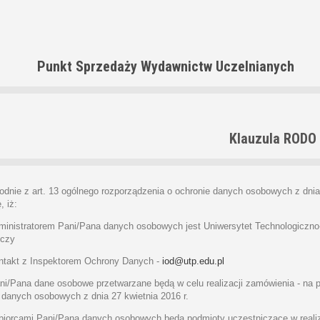
Punkt Sprzedaży Wydawnictw Uczelnianych
Klauzula RODO
ie z art. 13 ogólnego rozporządzenia o ochronie danych osobowych z dnia 2
, iż:
istratorem Pani/Pana danych osobowych jest Uniwersytet Technologiczno-P
czy
akt z Inspektorem Ochrony Danych -
iod@utp.edu.pl
Pana dane osobowe przetwarzane będą w celu realizacji zamówienia - na pods
 danych osobowych z dnia 27 kwietnia 2016 r.
orcami Pani/Pana danych osobowych będą podmioty uczestniczące w realiz