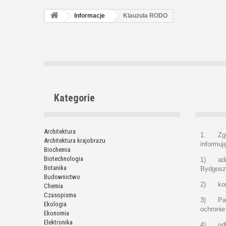
Informacje
Klauzula RODO
Kategorie
Architektura
1. Zgodn
Architektura krajobrazu
informuję
Biochemia
Biotechnologia
1) admin
Botanika
Bydgosz
Budownictwo
2) kont
Chemia
Czasopisma
3) Pani/
Ekologia
ochronie
Ekonomia
Elektronika
4) odbi