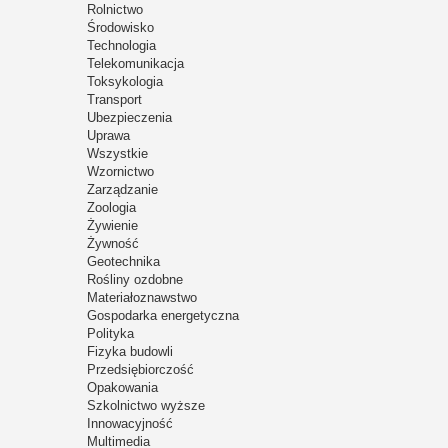
Rolnictwo
Środowisko
Technologia
Telekomunikacja
Toksykologia
Transport
Ubezpieczenia
Uprawa
Wszystkie
Wzornictwo
Zarządzanie
Zoologia
Żywienie
Żywność
Geotechnika
Rośliny ozdobne
Materiałoznawstwo
Gospodarka energetyczna
Polityka
Fizyka budowli
Przedsiębiorczość
Opakowania
Szkolnictwo wyższe
Innowacyjność
Multimedia