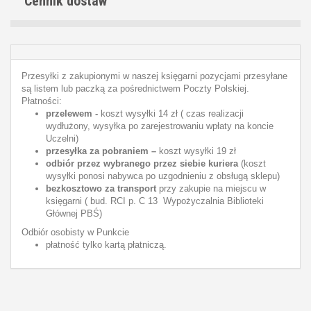
Cennik dostaw
Przesyłki z zakupionymi w naszej księgarni pozycjami przesyłane
są listem lub paczką za pośrednictwem Poczty Polskiej.
Płatności:
przelewem -
koszt wysyłki 14 zł ( czas realizacji
wydłużony, wysyłka po zarejestrowaniu wpłaty na koncie
Uczelni)
przesyłka za pobraniem –
koszt wysyłki 19 zł
odbiór przez wybranego przez siebie kuriera
(koszt
wysyłki ponosi nabywca po uzgodnieniu z obsługą sklepu)
bezkosztowo za transport
przy zakupie na miejscu w
księgarni ( bud. RCI p. C 13 Wypożyczalnia Biblioteki
Głównej PBŚ)
Odbiór osobisty w Punkcie
płatność tylko kartą płatniczą.