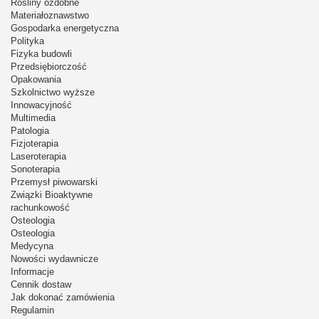
Rośliny ozdobne
Materiałoznawstwo
Gospodarka energetyczna
Polityka
Fizyka budowli
Przedsiębiorczość
Opakowania
Szkolnictwo wyższe
Innowacyjność
Multimedia
Patologia
Fizjoterapia
Laseroterapia
Sonoterapia
Przemysł piwowarski
Związki Bioaktywne
rachunkowość
Osteologia
Osteologia
Medycyna
Nowości wydawnicze
Informacje
Cennik dostaw
Jak dokonać zamówienia
Regulamin