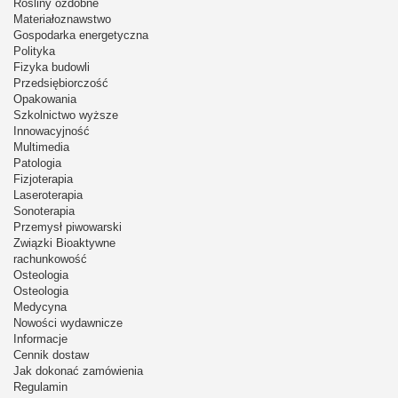
Rośliny ozdobne
Materiałoznawstwo
Gospodarka energetyczna
Polityka
Fizyka budowli
Przedsiębiorczość
Opakowania
Szkolnictwo wyższe
Innowacyjność
Multimedia
Patologia
Fizjoterapia
Laseroterapia
Sonoterapia
Przemysł piwowarski
Związki Bioaktywne
rachunkowość
Osteologia
Osteologia
Medycyna
Nowości wydawnicze
Informacje
Cennik dostaw
Jak dokonać zamówienia
Regulamin